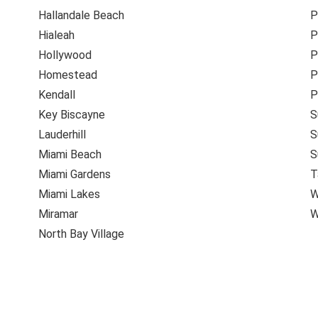
Hallandale Beach
P
Hialeah
P
Hollywood
P
Homestead
P
Kendall
P
Key Biscayne
S
Lauderhill
S
Miami Beach
S
Miami Gardens
T
Miami Lakes
W
Miramar
W
North Bay Village