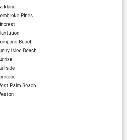
arkland
embroke Pines
increst
lantation
ompano Beach
unny Isles Beach
unrise
urfside
amarac
est Palm Beach
eston